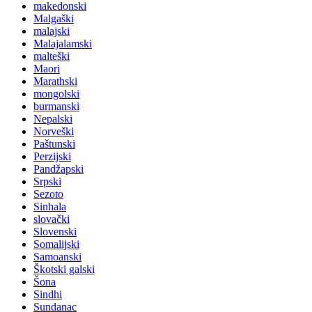
makedonski
Malgaški
malajski
Malajalamski
malteški
Maori
Marathski
mongolski
burmanski
Nepalski
Norveški
Paštunski
Perzijski
Pandžapski
Srpski
Sezoto
Sinhala
slovački
Slovenski
Somalijski
Samoanski
Škotski galski
Šona
Sindhi
Sundanac