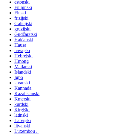
estonski
Filipinski
Finski
frizijski
Galicijski
gruzijski
Gudžaratski
Haićanski
Hausa
havajski
Hebrejski
Hmong
Mađarski
Islandski
Igbo
javanski
Kannada
Kazahstanski
Kmerski
kurdski
Kirgiški
latinski
Latvijski
litvanski
Luxembou ..