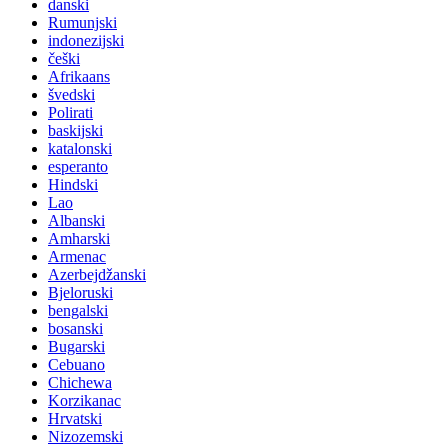
danski
Rumunjski
indonezijski
češki
Afrikaans
švedski
Polirati
baskijski
katalonski
esperanto
Hindski
Lao
Albanski
Amharski
Armenac
Azerbejdžanski
Bjeloruski
bengalski
bosanski
Bugarski
Cebuano
Chichewa
Korzikanac
Hrvatski
Nizozemski