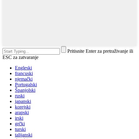
Pritisnite Enter za pretraživanje ili
ESC za zatvaranje
Engleski
francuski
njemački
Portugalski
Španjolski
ruski
japanski
korejski
arapski
irski
grčki
turski
talijanski