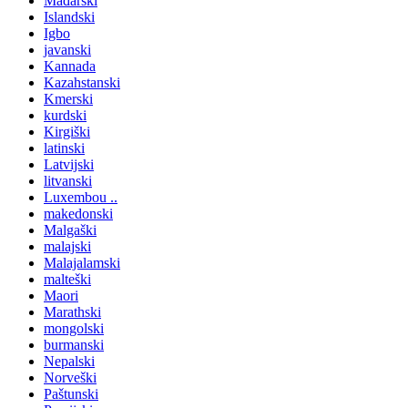
Mađarski
Islandski
Igbo
javanski
Kannada
Kazahstanski
Kmerski
kurdski
Kirgiški
latinski
Latvijski
litvanski
Luxembou ..
makedonski
Malgaški
malajski
Malajalamski
malteški
Maori
Marathski
mongolski
burmanski
Nepalski
Norveški
Paštunski