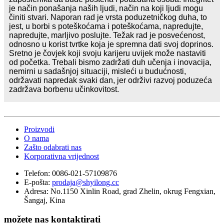
je način ponašanja naših ljudi, način na koji ljudi mogu
činiti stvari. Naporan rad je vrsta poduzetničkog duha, to
jest, u borbi s poteškoćama i poteškoćama, napredujte,
napredujte, marljivo poslujte. Težak rad je posvećenost,
odnosno u korist tvrtke koja je spremna dati svoj doprinos.
Sretno je čovjek koji svoju karijeru uvijek može nastaviti
od početka. Trebali bismo zadržati duh učenja i inovacija,
nemirni u sadašnjoj situaciji, misleći u budućnosti,
održavati napredak svaki dan, jer održivi razvoj poduzeća
zadržava borbenu učinkovitost.
Proizvodi
O nama
Zašto odabrati nas
Korporativna vrijednost
Telefon:
0086-021-57109876
E-pošta:
prodaja@shyilong.cc
Adresa:
No.1150 Xinlin Road, grad Zhelin, okrug Fengxian,
Šangaj, Kina
možete nas kontaktirati