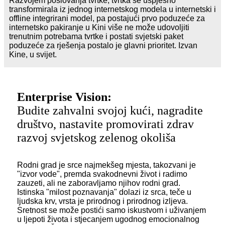
Razvojem poslovanja tvrtke, tvrtka se uspješno
transformirala iz jednog internetskog modela u internetski i
offline integrirani model, pa postajući prvo poduzeće za
internetsko pakiranje u Kini više ne može udovoljiti
trenutnim potrebama tvrtke i postati svjetski paket
poduzeće za rješenja postalo je glavni prioritet. Izvan
Kine, u svijet.
Enterprise Vision:
Budite zahvalni svojoj kući, nagradite
društvo, nastavite promovirati zdrav
razvoj svjetskog zelenog okoliša
Rodni grad je srce najmekšeg mjesta, takozvani je
"izvor vode", premda svakodnevni život i radimo
zauzeti, ali ne zaboravljamo njihov rodni grad.
Istinska "milost poznavanja" dolazi iz srca, teče u
ljudska krv, vrsta je prirodnog i prirodnog izljeva.
Sretnost se može postići samo iskustvom i uživanjem
u ljepoti života i stjecanjem ugodnog emocionalnog