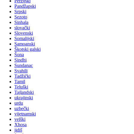
Perzijski
Pandžapski
Srpski
Sezoto
Sinhala
slovački
Slovenski
Somalijski
Samoanski
Škotski galski
Šona
Sindhi
Sundanac
Svahili
Tadžički
Tamil
Teluški
Tajlandski
ukrajinski
urdu
uzbečki
vijetnamski
velški
Xhosa
jidiš