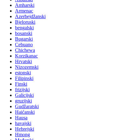
Amharski
Armenac
Azerbejdžanski
Bjeloruski
bengalski
bosanski
Bugarski
Cebuano
Chichewa
Korzikanac
Hrvatski
Nizozemski
estonski
Filipinski
Finski
frizijski
Galicijski
gruzijski
Gudžaratski
Haićanski
Hausa
havajski
Hebrejski
Hmong