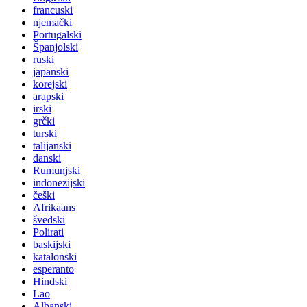
francuski
njemački
Portugalski
Španjolski
ruski
japanski
korejski
arapski
irski
grčki
turski
talijanski
danski
Rumunjski
indonezijski
češki
Afrikaans
švedski
Polirati
baskijski
katalonski
esperanto
Hindski
Lao
Albanski