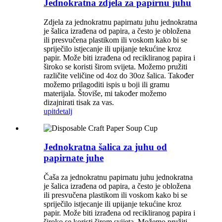
Jednokratna zdjela za papirnu juhu
Zdjela za jednokratnu papirnatu juhu jednokratna
je šalica izrađena od papira, a često je obložena
ili presvučena plastikom ili voskom kako bi se
spriječilo istjecanje ili upijanje tekućine kroz
papir. Može biti izrađena od recikliranog papira i
široko se koristi širom svijeta. Možemo pružiti
različite veličine od 4oz do 30oz šalica. Također
možemo prilagoditi ispis u boji ili gramu
materijala. Štoviše, mi također možemo
dizajnirati tisak za vas.
upit
detalj
Jednokratna šalica za juhu od
papirnate juhe
Čaša za jednokratnu papirnatu juhu jednokratna
je šalica izrađena od papira, a često je obložena
ili presvučena plastikom ili voskom kako bi se
spriječilo istjecanje ili upijanje tekućine kroz
papir. Može biti izrađena od recikliranog papira i
široko se koristi širom svijeta. Možemo pružiti