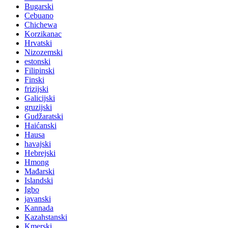
Bugarski
Cebuano
Chichewa
Korzikanac
Hrvatski
Nizozemski
estonski
Filipinski
Finski
frizijski
Galicijski
gruzijski
Gudžaratski
Haićanski
Hausa
havajski
Hebrejski
Hmong
Mađarski
Islandski
Igbo
javanski
Kannada
Kazahstanski
Kmerski