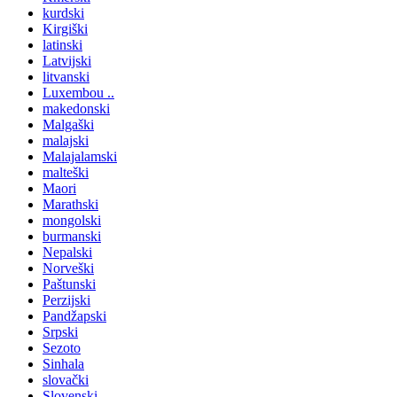
kurdski
Kirgiški
latinski
Latvijski
litvanski
Luxembou ..
makedonski
Malgaški
malajski
Malajalamski
malteški
Maori
Marathski
mongolski
burmanski
Nepalski
Norveški
Paštunski
Perzijski
Pandžapski
Srpski
Sezoto
Sinhala
slovački
Slovenski