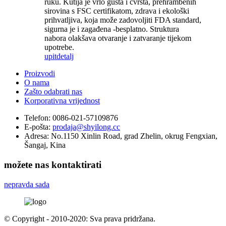
ruku. Kutija je vrlo gusta i čvrsta, prehrambenih
sirovina s FSC certifikatom, zdrava i ekološki
prihvatljiva, koja može zadovoljiti FDA standard,
sigurna je i zagađena -besplatno. Struktura
nabora olakšava otvaranje i zatvaranje tijekom
upotrebe.
upit
detalj
Proizvodi
O nama
Zašto odabrati nas
Korporativna vrijednost
Telefon:
0086-021-57109876
E-pošta:
prodaja@shyilong.cc
Adresa:
No.1150 Xinlin Road, grad Zhelin, okrug Fengxian,
Šangaj, Kina
možete nas kontaktirati
nepravda sada
© Copyright - 2010-2020: Sva prava pridržana.