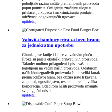
poboljšale razinu zaštite prehrambenih proizvoda
poput pomfrita. Oni igraju značajnu ulogu u
privlačenju kupaca i maksimiziranju prodaje i
održivosti odgovarajućih trgovaca.
upit
detalj
Valovita hamburgerica za brzu hranu
za jednokratnu upotrebu
Chunkaijeve kutije i ladice za valovitu ploču
široka su paleta ekološki prihvatljivih proizvoda.
Također nudimo prilagođeni ispis s vašim
logotipom na većini naših proizvoda. Odabirom
naših biorazgradivih proizvoda činite veliki korak
prema održivoj hrani, bez obzira jeste li kavana,
za poneti, ugostiteljstvo, restoran, ured ili velika
korporacija. Odabirom naših proizvoda smanjite
svoj ugljični otisak.
upit
detalj