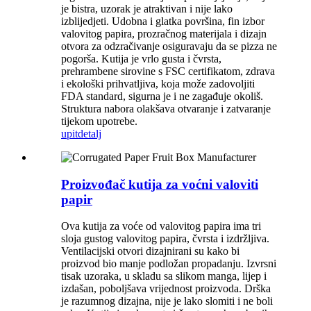
je bistra, uzorak je atraktivan i nije lako
izblijedjeti. Udobna i glatka površina, fin izbor
valovitog papira, prozračnog materijala i dizajn
otvora za odzračivanje osiguravaju da se pizza ne
pogorša. Kutija je vrlo gusta i čvrsta,
prehrambene sirovine s FSC certifikatom, zdrava
i ekološki prihvatljiva, koja može zadovoljiti
FDA standard, sigurna je i ne zagađuje okoliš.
Struktura nabora olakšava otvaranje i zatvaranje
tijekom upotrebe.
upit
detalj
Proizvođač kutija za voćni valoviti
papir
Ova kutija za voće od valovitog papira ima tri
sloja gustog valovitog papira, čvrsta i izdržljiva.
Ventilacijski otvori dizajnirani su kako bi
proizvod bio manje podložan propadanju. Izvrsni
tisak uzoraka, u skladu sa slikom manga, lijep i
izdašan, poboljšava vrijednost proizvoda. Drška
je razumnog dizajna, nije je lako slomiti i ne boli