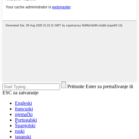
Pritisnite Enter za pretraživanje ili
ESC za zatvaranje
Engleski
francuski
njemački
Portugalski
Španjolski
ruski
japanski