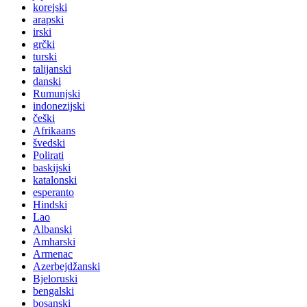
korejski
arapski
irski
grčki
turski
talijanski
danski
Rumunjski
indonezijski
češki
Afrikaans
švedski
Polirati
baskijski
katalonski
esperanto
Hindski
Lao
Albanski
Amharski
Armenac
Azerbejdžanski
Bjeloruski
bengalski
bosanski