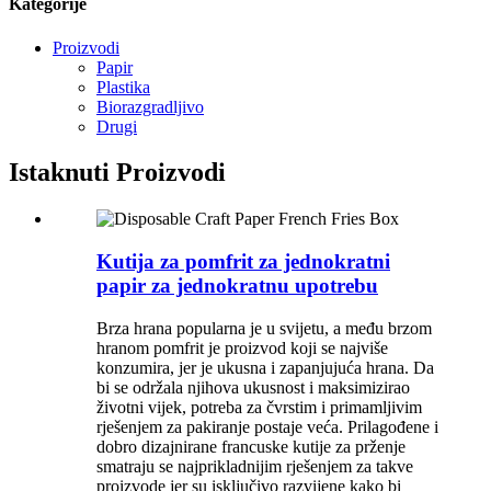
Kategorije
Proizvodi
Papir
Plastika
Biorazgradljivo
Drugi
Istaknuti Proizvodi
Kutija za pomfrit za jednokratni
papir za jednokratnu upotrebu
Brza hrana popularna je u svijetu, a među brzom
hranom pomfrit je proizvod koji se najviše
konzumira, jer je ukusna i zapanjujuća hrana. Da
bi se održala njihova ukusnost i maksimizirao
životni vijek, potreba za čvrstim i primamljivim
rješenjem za pakiranje postaje veća. Prilagođene i
dobro dizajnirane francuske kutije za prženje
smatraju se najprikladnijim rješenjem za takve
proizvode jer su isključivo razvijene kako bi