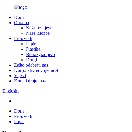
Dom
O nama
Naša povijest
Naše izložbe
Proizvodi
Papir
Plastika
Biorazgradljivo
Drugi
Zašto odabrati nas
Korporativna vrijednost
Vijesti
Kontaktirajte nas
Engleski
Dom
Proizvodi
Papir