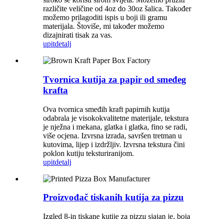
različite veličine od 4oz do 30oz šalica. Također
možemo prilagoditi ispis u boji ili gramu
materijala. Štoviše, mi također možemo
dizajnirati tisak za vas.
upit
detalj
Tvornica kutija za papir od smeđeg
krafta
Ova tvornica smeđih kraft papirnih kutija
odabrala je visokokvalitetne materijale, tekstura
je nježna i mekana, glatka i glatka, fino se radi,
više ocjena. Izvrsna izrada, savršen tretman u
kutovima, lijep i izdržljiv. Izvrsna tekstura čini
poklon kutiju teksturiranijom.
upit
detalj
Proizvođač tiskanih kutija za pizzu
Izgled 8-in tiskane kutije za pizzu sjajan je, boja